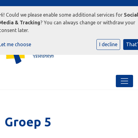
5813 CD Ysselsteyn
0478-545000
E-mailadres
Hi! Could we please enable some additional services for
Socia
Media & Tracking
? You can always change or withdraw your
consent later.
Let me choose
I decline
That'
Groep 5