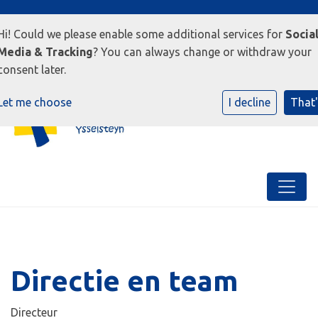
5813 CD Ysselsteyn
0478-545000
E-mailadres
Hi! Could we please enable some additional services for
Socia
Media & Tracking
? You can always change or withdraw your
consent later.
Let me choose
I decline
That'
Directie en team
Directeur