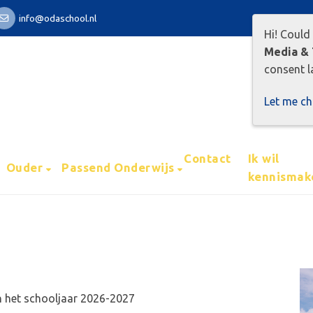
info@odaschool.nl
Hi! Could
Media & 
consent la
Let me c
Contact
Ik wil
Ouder
Passend Onderwijs
kennismak
n het schooljaar 2026-2027