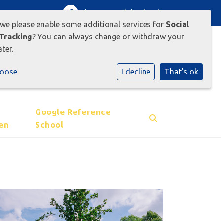
Inloggen Social Schools
 we please enable some additional services for
Social
Tracking
? You can always change or withdraw your
ter.
hoose
I decline
That's ok
Google Reference
en
School