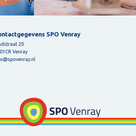
ontactgegevens SPO Venray
ndstraat 20
01CR Venray
fo@spovenray.nl