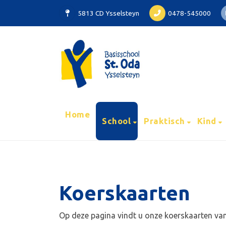
5813 CD Ysselsteyn
0478-545000
Home
School
Praktisch
Kind
Koerskaarten
Op deze pagina vindt u onze koerskaarten va