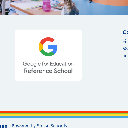
C
Ei
58
in
gen
Powered by
Social Schools